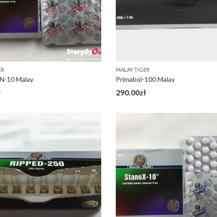
ER
MALAY TIGER
-10 Malay
Primabol-100 Malay
ł
290.00
zł