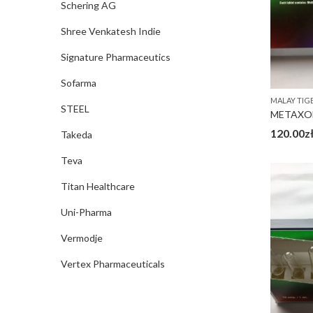
Schering AG
Shree Venkatesh Indie
Signature Pharmaceutics
Sofarma
MALAY TIG
STEEL
METAXON
120.00
z
Takeda
Teva
Titan Healthcare
Uni-Pharma
Vermodje
Vertex Pharmaceuticals