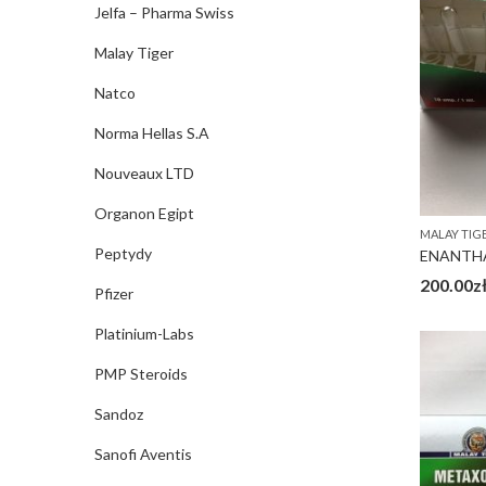
Jelfa – Pharma Swiss
Malay Tiger
Natco
Norma Hellas S.A
Nouveaux LTD
Organon Egipt
MALAY TIG
Peptydy
ENANTHA
200.00
z
Pfizer
Platinium-Labs
PMP Steroids
Sandoz
Sanofi Aventis