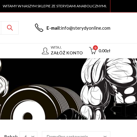
WITAMY W NASZYM SKLEPIE ZE STERYDAMI ANABOLICZNYMI.
E-mail:
info@sterydyonline.com
WITAJ,
0
0.00
zł
ZAŁÓŻ KONTO
Pokaż: