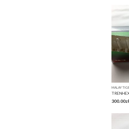
MALAY TIG
TRENHEX
300.00
z