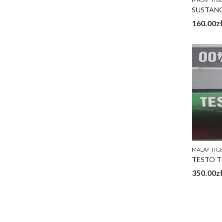
SUSTANO
160.00
z
MALAY TIG
TESTO T
350.00
z