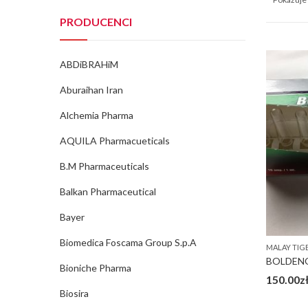
PRODUCENCI
ABDiBRAHiM
Aburaihan Iran
Alchemia Pharma
AQUILA Pharmacueticals
B.M Pharmaceuticals
Balkan Pharmaceutical
Bayer
Biomedica Foscama Group S.p.A
MALAY TIG
BOLDENO
Bioniche Pharma
150.00
z
Biosira