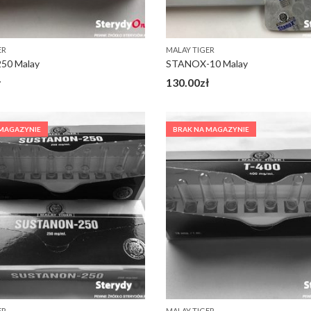
ER
MALAY TIGER
50 Malay
STANOX-10 Malay
ł
130.00
zł
 MAGAZYNIE
BRAK NA MAGAZYNIE
ER
MALAY TIGER