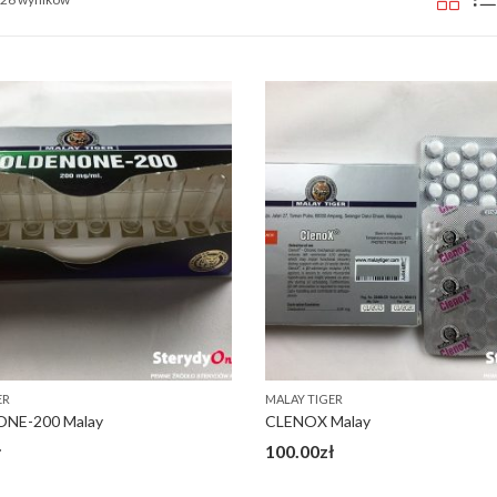
ER
MALAY TIGER
NE-200 Malay
CLENOX Malay
ł
100.00
zł