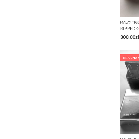
MALAY TIG
RIPPED-2
300.00
z
BRAK NA
MALAY TIG