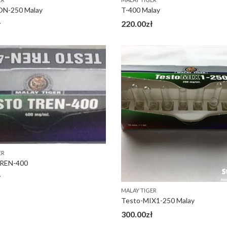
N-250 Malay
T-400 Malay
ł
220.00
zł
ER
REN-400
ł
MALAY TIGER
Testo-MIX1-250 Malay
300.00
zł