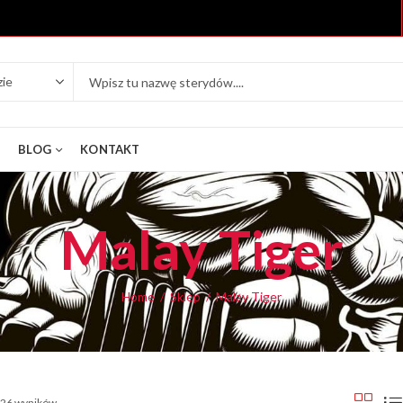
Y
BLOG
KONTAKT
Malay Tiger
Home
Sklep
Malay Tiger
 26 wyników