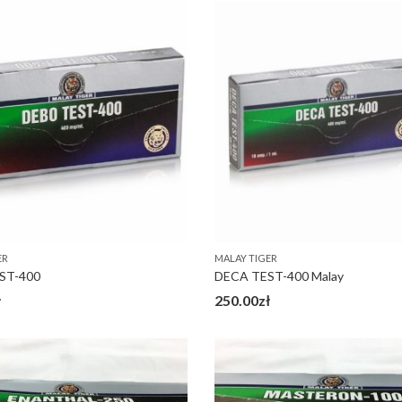
ER
MALAY TIGER
ST-400
DECA TEST-400 Malay
ł
250.00
zł