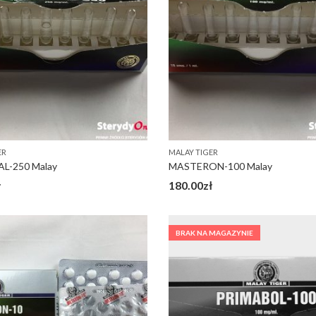
ER
MALAY TIGER
L-250 Malay
MASTERON-100 Malay
ł
180.00
zł
BRAK NA MAGAZYNIE