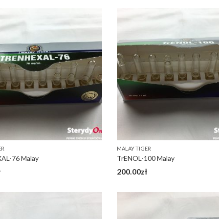
ER
MALAY TIGER
AL-76 Malay
TrENOL-100 Malay
ł
200.00
zł